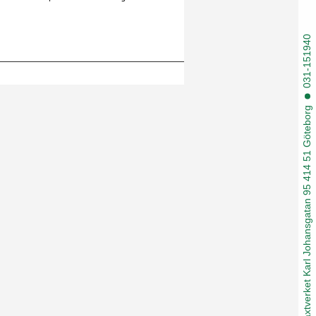
031-151940
Växtverket Karl Johansgatan 95 414 51 Göteborg